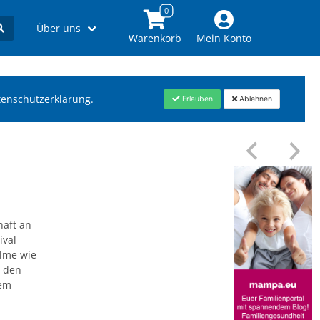
Über uns
Warenkorb
Mein Konto
tenschutzerklärung
.
Erlauben
Ablehnen
haft an
ival
ilme wie
r den
dem