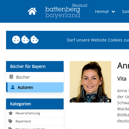
Heimat
Sa
Darf unsere Website Cookies zu
An
Bücher für Bayern
Bücher
Vita
Autoren
Anne 
der Un
Schwan
Kategorien
Wacke
Neuerscheinung
Bildb
deuts
Bayerland