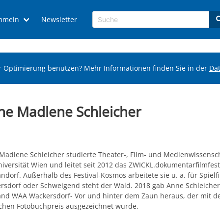
mmeln
Newsletter
r Optimierung benutzen? Mehr Informationen finden Sie in der
Da
ne Madlene Schleicher
Madlene Schleicher studierte Theater-, Film- und Medienwissensc
iversität Wien und leitet seit 2012 das ZWICKL.dokumentarfilmfest
dorf. Außerhalb des Festival-Kosmos arbeitete sie u. a. für Spielf
rsdorf oder Schweigend steht der Wald. 2018 gab Anne Schleiche
and WAA Wackersdorf- Vor und hinter dem Zaun heraus, der mit 
chen Fotobuchpreis ausgezeichnet wurde.