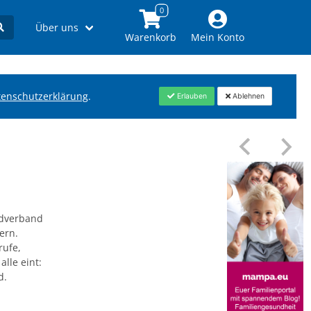
Über uns
Warenkorb
Mein Konto
tenschutzerklärung
.
Erlauben
Ablehnen
gdverband
ern.
rufe,
lle eint:
d.