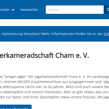
mmeln
Newsletter
r Optimierung benutzen? Mehr Informationen finden Sie in der
Da
gerkameradschaft Cham e. V.
die "Jungen Jäger" der Jägerkameradschaft Cham e. V. im Landesja
n, sind ein WILDER Zusammenschluss aus Jungjägerinnen und -jäg
e Altersspanne reicht von 16–66 Jahren. WILD sind auch unsere Be
e Lebenspläne und unsere Interessen. Aber es gibt etwas, das uns a
iebe zur Natur und ihren Geschöpfen sowie unsere Passion, die Jag
ück zur Übersicht