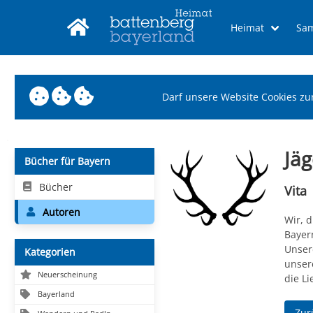
Heimat
Sa
Darf unsere Website Cookies zu
Jä
Bücher für Bayern
Bücher
Vita
Autoren
Wir, 
Bayer
Unser
Kategorien
unser
Neuerscheinung
die L
Bayerland
Zur