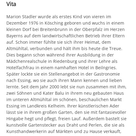
Vita
Marion Stadler wurde als erstes Kind von vieren im
Dezember 1976 in Kösching geboren und wuchs in einem
kleinen Dorf bei Breitenbrunn in der Oberpfalz im Herzen
Bayerns auf dem landwirtschaftlichen Betrieb ihrer Eltern
auf. Schon immer fühlte sie sich ihrer Heimat, dem
Altmühltal, verbunden und hält ihm bis heute die Treue.
Dies begann schon während ihrer Ausbildung in der
Mädchenrealschule in Riedenburg und ihrer Lehre als
Hotelfachfrau in einem namhaften Hotel in Beilngries.
Später lockte sie ein Stellenangebot in der Gastronomie
nach Essing, wo sie auch ihren Mann kennen und lieben
lernte. Seit dem Jahr 2000 lebt sie nun zusammen mit ihm,
zwei Söhnen und Kater Balu in ihrem neu gebauten Haus
im unteren Altmühltal im schönen, beschaulichen Markt
Essing im Landkreis Kelheim. Ihrer künstlerischen Ader
lässt sie in ihrem großen Garten, den sie mit fantasievoller
Hingabe hegt und pflegt, freien Lauf. Außerdem bastelt sie
kunstvolle Gartenstecker aus Draht und Perlen, die sie als
Kunsthandwerkerin auf Märkten und zu Hause verkauft,