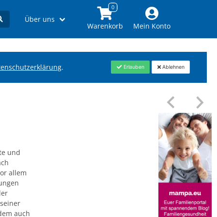
Über uns
Warenkorb
Mein Konto
tenschutzerklärung
.
Erlauben
Ablehnen
te und
ach
vor allem
lungen
der
 seiner
udem auch