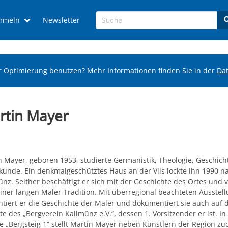
mmeln
Newsletter
r Optimierung benutzen? Mehr Informationen finden Sie in der
Da
rtin Mayer
n Mayer, geboren 1953, studierte Germanistik, Theologie, Geschich
lkunde. Ein denkmalgeschütztes Haus an der Vils lockte ihn 1990 n
nz. Seither beschäftigt er sich mit der Geschichte des Ortes und 
einer langen Maler-Tradition. Mit überregional beachteten Ausstel
ntiert er die Geschichte der Maler und dokumentiert sie auch auf 
e des „Bergverein Kallmünz e.V.“, dessen 1. Vorsitzender er ist. In
ie „Bergsteig 1“ stellt Martin Mayer neben Künstlern der Region z