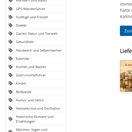
Wandern und Radln
immer
GPS-Wanderführer
hatte
Kallm
Ausflüge und Freizeit
Dialekt
Zur
Garten, Natur und Tierwelt
Gesundheit
Liefe
Handwerk und Selbermachen
Kalender
Kochen und Backen
Gastronomieführer
Kinder
Bildbände
Humor und Satire
Heimatkrimis und Dorfsatire
Historische Romane und
Erzählungen
Märchen, Sagen und