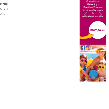
erein
durch
it.