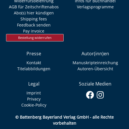
Widerrufsbelehrung
Infos für Buchhandel
AGB für Zeitschriftenabos
Verlagsprogramme
Abo(s) hier kündigen
Shipping fees
Feedback senden
Pay invoice
Bestellung widerrufen
Presse
Autor(inn)en
Kontakt
Manuskripteinreichung
Titelabbildungen
Autoren-Übersicht
Legal
Soziale Medien
Imprint
Privacy
Cookie-Policy
© Battenberg Bayerland Verlag GmbH - alle Rechte
vorbehalten