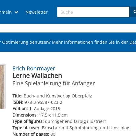
mmeln
Newsletter
r Optimierung benutzen? Mehr Informationen finden Sie in der
Da
Erich Rohrmayer
Lerne Wallachen
Eine Spielanleitung für Anfänger
Title:
Buch- und Kunstverlag Oberpfalz
ISBN:
978-3-95587-023-2
Edition:
1. Auflage 2015
Dimensions:
17,5 x 11,5 cm
Type of figures:
durchgehend farbig illustriert
Type of cover:
Broschur mit Spiralbindung und Umschlag
Number of pages:
80