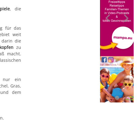
piele
, die
ng für das
ebiet weit
r darin die
fkopfen
zu
aß macht.
assischen
 nur ein
chel, Gras,
t und dem
n.