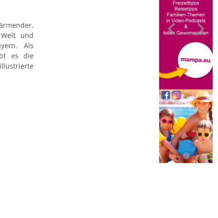
wärmender,
 Welt und
yern. Als
bt es die
ustrierte