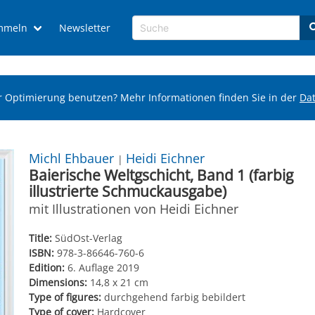
mmeln
Newsletter
r Optimierung benutzen? Mehr Informationen finden Sie in der
Da
Michl Ehbauer
Heidi Eichner
|
Baierische Weltgschicht, Band 1 (farbig
illustrierte Schmuckausgabe)
mit Illustrationen von Heidi Eichner
Title:
SüdOst-Verlag
ISBN:
978-3-86646-760-6
Edition:
6. Auflage 2019
Dimensions:
14,8 x 21 cm
Type of figures:
durchgehend farbig bebildert
Type of cover:
Hardcover