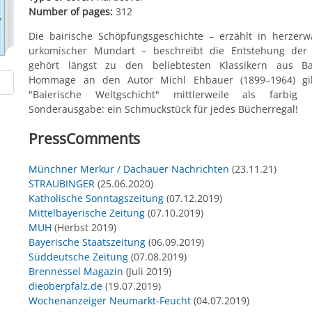
Number of pages:
312
Die bairische Schöpfungsgeschichte – erzählt in herzer
urkomischer Mundart – beschreibt die Entstehung der
gehört längst zu den beliebtesten Klassikern aus Ba
Hommage an den Autor Michl Ehbauer (1899–1964) gi
"Baierische Weltgschicht" mittlerweile als farbig ill
Sonderausgabe: ein Schmuckstück für jedes Bücherregal!
PressComments
Münchner Merkur / Dachauer Nachrichten
(23.11.21)
STRAUBINGER
(25.06.2020)
Katholische Sonntagszeitung
(07.12.2019)
Mittelbayerische Zeitung
(07.10.2019)
MUH
(Herbst 2019)
Bayerische Staatszeitung
(06.09.2019)
Süddeutsche Zeitung
(07.08.2019)
Brennessel Magazin
(Juli 2019)
dieoberpfalz.de
(19.07.2019)
Wochenanzeiger Neumarkt-Feucht
(04.07.2019)