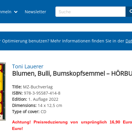
mmeln
Newsletter
r Optimierung benutzen? Mehr Informationen finden Sie in der
Da
Toni Lauerer
Blumen, Bulli, Bumskopfsemmel – HÖRB
Title:
MZ-Buchverlag
ISBN:
978-3-95587-414-8
Edition:
1. Auflage 2022
Dimensions:
14 x 12,5 cm
Type of cover:
CD
Achtung! Preisreduzierung von ursprünglich 16,90 Euro
Euro!