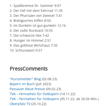
1. Spaßbremse Dr. Sommer 9:07
2. Der Fall mit dem Fahrrad 11:35
3. Der Pharisäer von Zwiesel 7:41
4. Biologisches Kiffen 8:55
5. Im Dunkeln ist gut gunkeln 12:16
6. Der süße Rucksack 10:55
7. Die schwarze Häx 7:42
8. Hunger im Himmel 2:51
9. Das gottlose Wirtshaus 7:35
10. Schlusswort 0:57
PressComments
"Kunstmelder" Blog
(02.08.23)
Bayern im Buch
(Juli 2023)
Passauer Neue Presse
(09.02.23)
TVA – Fernsehen für Ostbayern
(14.11.22)
TVA – Fernsehen für Ostbayern
(05.11.22, ab 26:56 Min.)
Oberpfalz TV
(25.10.22)