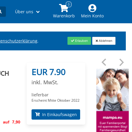
Über uns
Warenkorb
Mein Konto
tenschutzerklärung
.
Erlauben
Ablehnen
EUR 7.90
UCH
inkl. MwSt.
lieferbar
Erscheint Mitte Oktober 2022
In Einkaufswagen
 auf 7,90