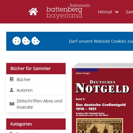
Heimat
Sa
Darf unsere Website Cookies zu
Bücher für Sammler
Bücher
Autoren
Zeitschriften-Abos und
Inserate
Kategorien