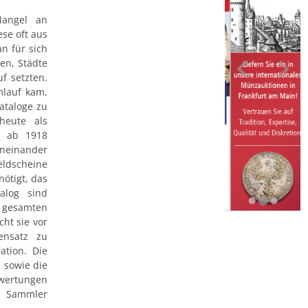
Mangel an
se oft aus
an für sich
en, Städte
f setzten.
mlauf kam,
ataloge zu
heute als
m ab 1918
neinander
ldscheine
ötigt, das
alog sind
gesamten
ht sie vor
nsatz zu
ation. Die
 sowie die
wertungen
n Sammler