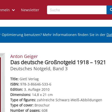
mmeln
Newsletter
r Optimierung benutzen? Mehr Informationen finden Sie in der
Da
Anton Geiger
Das deutsche Großnotgeld 1918 – 1921
Deutsches Notgeld, Band 3
Title:
Gietl Verlag
ISBN:
978-3-86646-533-6
Edition:
3. Auflage 2010
Dimensions:
14,8 x 21 cm
Type of figures:
zahlreiche Schwarz-Weiß-Abbildungen
Type of cover:
Broschur
Number of pages:
608