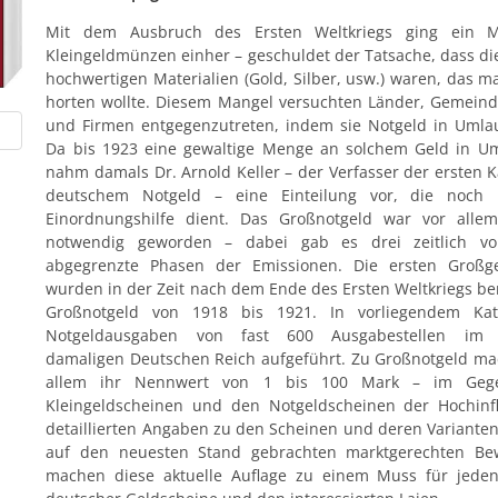
Mit dem Ausbruch des Ersten Weltkriegs ging ein 
Kleingeldmünzen einher – geschuldet der Tatsache, dass die
hochwertigen Materialien (Gold, Silber, usw.) waren, das m
horten wollte. Diesem Mangel versuchten Länder, Gemeind
und Firmen entgegenzutreten, indem sie Notgeld in Umlau
Da bis 1923 eine gewaltige Menge an solchem Geld in U
nahm damals Dr. Arnold Keller – der Verfasser der ersten K
deutschem Notgeld – eine Einteilung vor, die noch 
Einordnungshilfe dient. Das Großnotgeld war vor alle
notwendig geworden – dabei gab es drei zeitlich vo
abgegrenzte Phasen der Emissionen. Die ersten Großge
wurden in der Zeit nach dem Ende des Ersten Weltkriegs ben
Großnotgeld von 1918 bis 1921. In vorliegendem Kat
Notgeldausgaben von fast 600 Ausgabestellen im 
damaligen Deutschen Reich aufgeführt. Zu Großnotgeld mac
allem ihr Nennwert von 1 bis 100 Mark – im Gege
Kleingeldscheinen und den Notgeldscheinen der Hochinfl
detaillierten Angaben zu den Scheinen und deren Varianten
auf den neuesten Stand gebrachten marktgerechten Be
machen diese aktuelle Auflage zu einem Muss für jede