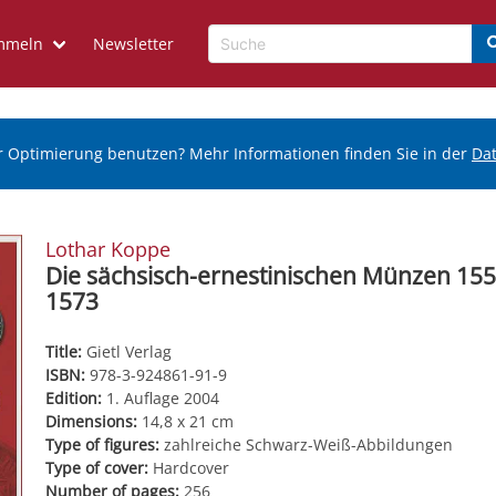
mmeln
Newsletter
r Optimierung benutzen? Mehr Informationen finden Sie in der
Da
Lothar Koppe
Die sächsisch-ernestinischen Münzen 155
1573
Title:
Gietl Verlag
ISBN:
978-3-924861-91-9
Edition:
1. Auflage 2004
Dimensions:
14,8 x 21 cm
Type of figures:
zahlreiche Schwarz-Weiß-Abbildungen
Type of cover:
Hardcover
Number of pages:
256