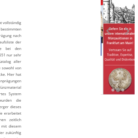
 vollständig
u bestimmten
prägung nach
ufsliste der
ie bei den
551 nur sehr
talog aller
e sowohl von
ke. Hier hat
einprägungen
ünzmaterial
ertes System
 wurden die
erger dieses
e erarbeitet
en zeitlich
t mit diesem
er zukünftig