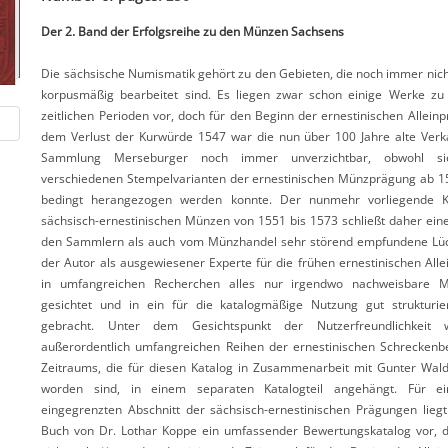
Der 2. Band der Erfolgsreihe zu den Münzen Sachsens
Die sächsische Numismatik gehört zu den Gebieten, die noch immer nicht
korpusmäßig bearbeitet sind. Es liegen zwar schon einige Werke z
zeitlichen Perioden vor, doch für den Beginn der ernestinischen Allein
dem Verlust der Kurwürde 1547 war die nun über 100 Jahre alte Verka
Sammlung Merseburger noch immer unverzichtbar, obwohl s
verschiedenen Stempelvarianten der ernestinischen Münzprägung ab 1
bedingt herangezogen werden konnte. Der nunmehr vorliegende Ka
sächsisch-ernestinischen Münzen von 1551 bis 1573 schließt daher ein
den Sammlern als auch vom Münzhandel sehr störend empfundene Lüc
der Autor als ausgewiesener Experte für die frühen ernestinischen All
in umfangreichen Recherchen alles nur irgendwo nachweisbare M
gesichtet und in ein für die katalogmäßige Nutzung gut strukturi
gebracht. Unter dem Gesichtspunkt der Nutzerfreundlichkeit
außerordentlich umfangreichen Reihen der ernestinischen Schreckenb
Zeitraums, die für diesen Katalog in Zusammenarbeit mit Gunter Wald
worden sind, in einem separaten Katalogteil angehängt. Für ein
eingegrenzten Abschnitt der sächsisch-ernestinischen Prägungen lieg
Buch von Dr. Lothar Koppe ein umfassender Bewertungskatalog vor, d