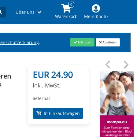
Über uns
Warenkorb
Mein Konto
tenschutzerklärung
.
Erlauben
Ablehnen
EUR 24.90
eren
g
inkl. MwSt.
lieferbar
In Einkaufswagen