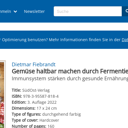
mmeln
Newsletter
r Optimierung benutzen? Mehr Informationen finden Sie in der
Da
Dietmar Fiebrandt
Gemüse haltbar machen durch Fermenti
Immunsystem stärken durch gesunde Ernährun
Title:
SüdOst-Verlag
ISBN:
978-3-95587-818-4
Edition:
3. Auflage 2022
Dimensions:
17 x 24 cm
Type of figures:
durchgehend farbig
Type of cover:
Hardcover
Number of pages:
160