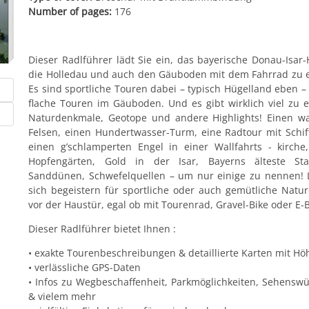
Number of pages:
176
Dieser Radlführer lädt Sie ein, das bayerische Donau-Isar-
die Holledau und auch den Gäuboden mit dem Fahrrad zu 
Es sind sportliche Touren dabei – typisch Hügelland eben –
flache Touren im Gäuboden. Und es gibt wirklich viel zu e
Naturdenkmale, Geotope und andere Highlights! Einen w
Felsen, einen Hundertwasser-Turm, eine Radtour mit Schif
einen g’schlamperten Engel in einer Wallfahrts - kirche,
Hopfengärten, Gold in der Isar, Bayerns älteste Sta
Sanddünen, Schwefelquellen – um nur einige zu nennen! 
sich begeistern für sportliche oder auch gemütliche Natur
vor der Haustür, egal ob mit Tourenrad, Gravel-Bike oder E-B
Dieser Radlführer bietet Ihnen :
• exakte Tourenbeschreibungen & detaillierte Karten mit Hö
• verlässliche GPS-Daten
• Infos zu Wegbeschaffenheit, Parkmöglichkeiten, Sehenswü
& vielem mehr