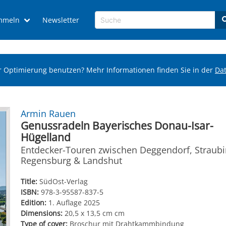
mmeln
Newsletter
r Optimierung benutzen? Mehr Informationen finden Sie in der
Da
Armin Rauen
Genussradeln Bayerisches Donau-Isar-
Hügelland
Entdecker-Touren zwischen Deggendorf, Straubi
Regensburg & Landshut
Title:
SüdOst-Verlag
ISBN:
978-3-95587-837-5
Edition:
1. Auflage 2025
Dimensions:
20,5 x 13,5 cm cm
Type of cover:
Broschur mit Drahtkammbindung