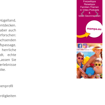
Hügelland,
entdecken.
 aber auch
rforschen:
achsenden
fspassage,
 herrliche
dt, echte
Lassen Sie
erlebnisse
ike.
henprofil
rdigkeiten