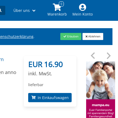
Über uns
Warenkorb
Mein Konto
tenschutzerklärung
.
Erlauben
Ablehnen
rn
EUR 16.90
en anno
inkl. MwSt.
lieferbar
In Einkaufswagen