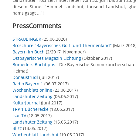
Landshuter Hochzeit findet heuer vom 30. Juni bis zum 23. Jul
diesem Sinne: "Himmel Landshut, tausend Landshut, ghe
hams gsagt ..."!
PressComments
STRAUBINGER
(25.06.2020)
Broschüre "Bayerisches Golf- und Thermenland"
(März 2018
Bayern im Buch
(2/2017, November)
Ostbayerisches Magazin Lichtung
(Oktober 2017)
Bumeders Buchtipps
- Die Bayerische Sommerbücherschau 
Heimat)
Donaustrudl
(Juli 2017)
Radio Bayern 1
(06.07.2017)
Wochenblatt online
(23.06.2017)
Landshuter Zeitung
(06.06.2017)
Kulturjournal
(Juni 2017)
TRP 1 Bücherecke
(18.05.2017)
Isar TV
(18.05.2017)
Landshuter Zeitung
(15.05.2017)
Blizz
(13.05.2017)
Wochenblatt Landshut
(10.05.2017)