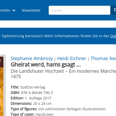
mmeln
Newsletter
r Optimierung benutzen? Mehr Informationen finden Sie in der
Da
Stephanie Ambrozy
Heidi Eichner
Thomas Ke
|
|
Gheirat werd, hams gsagt ...
Die Landshuter Hochzeit – Ein modernes Märch
1475
Title:
SüdOst-Verlag
ISBN:
978-3-86646-790-3
Edition:
1. Auflage 2017
Dimensions:
20 x 24 cm
Type of figures:
mit zahlreichen farbigen Illustrationen
Type of cover:
Hardcover