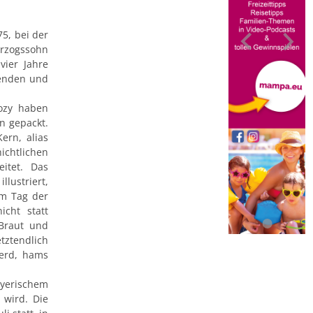
5, bei der
rzogssohn
vier Jahre
kenden und
ozy haben
n gepackt.
ern, alias
ichtlichen
eitet. Das
llustriert,
m Tag der
cht statt
Braut und
tztendlich
werd, hams
ayerischem
 wird. Die