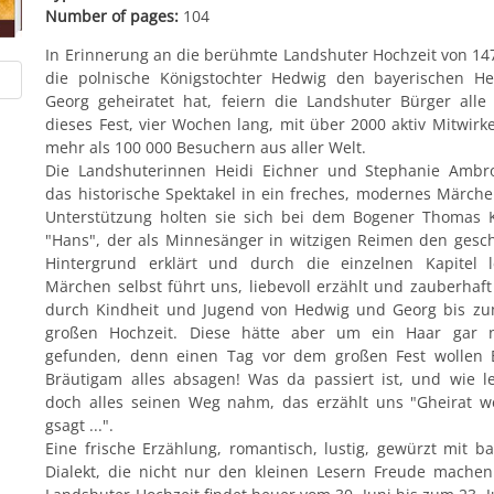
Number of pages:
104
In Erinnerung an die berühmte Landshuter Hochzeit von 147
die polnische Königstochter Hedwig den bayerischen He
Georg geheiratet hat, feiern die Landshuter Bürger alle 
dieses Fest, vier Wochen lang, mit über 2000 aktiv Mitwir
mehr als 100 000 Besuchern aus aller Welt.
Die Landshuterinnen Heidi Eichner und Stephanie Ambr
das historische Spektakel in ein freches, modernes Märche
Unterstützung holten sie sich bei dem Bogener Thomas K
"Hans", der als Minnesänger in witzigen Reimen den gesch
Hintergrund erklärt und durch die einzelnen Kapitel l
Märchen selbst führt uns, liebevoll erzählt und zauberhaft i
durch Kindheit und Jugend von Hedwig und Georg bis zu
großen Hochzeit. Diese hätte aber um ein Haar gar ni
gefunden, denn einen Tag vor dem großen Fest wollen 
Bräutigam alles absagen! Was da passiert ist, und wie le
doch alles seinen Weg nahm, das erzählt uns "Gheirat 
gsagt ...".
Eine frische Erzählung, romantisch, lustig, gewürzt mit b
Dialekt, die nicht nur den kleinen Lesern Freude machen