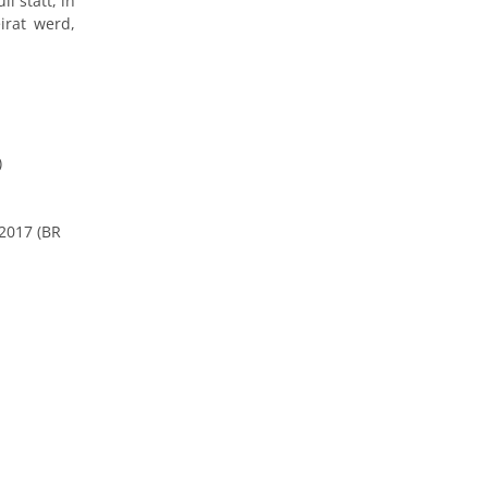
i statt, in
irat werd,
)
2017 (BR