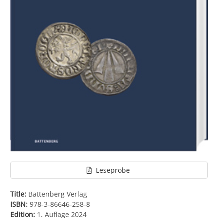
Leseprobe
Title:
Battenberg Verlag
ISBN:
978-3-86646-258-8
Edition:
1. Auflage 2024