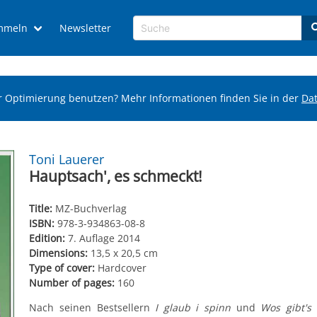
mmeln
Newsletter
r Optimierung benutzen? Mehr Informationen finden Sie in der
Da
Toni Lauerer
Hauptsach', es schmeckt!
Title:
MZ-Buchverlag
ISBN:
978-3-934863-08-8
Edition:
7. Auflage 2014
Dimensions:
13,5 x 20,5 cm
Type of cover:
Hardcover
Number of pages:
160
Nach seinen Bestsellern
I glaub i spinn
und
Wos gibt's 