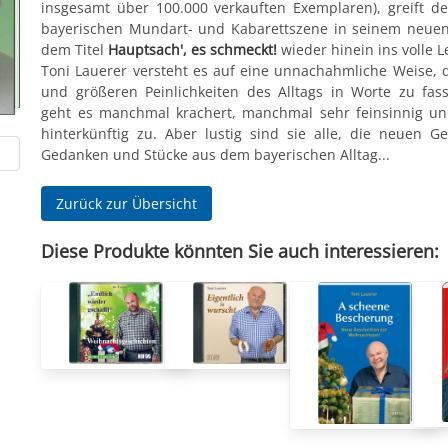
insgesamt über 100.000 verkauften Exemplaren), greift de
bayerischen Mundart- und Kabarettszene in seinem neue
dem Titel
Hauptsach', es schmeckt!
wieder hinein ins volle 
Toni Lauerer versteht es auf eine unnachahmliche Weise, d
und größeren Peinlichkeiten des Alltags in Worte zu fas
geht es manchmal krachert, manchmal sehr feinsinnig un
hinterkünftig zu. Aber lustig sind sie alle, die neuen Ge
Gedanken und Stücke aus dem bayerischen Alltag...
Zurück zur Übersicht
Diese Produkte könnten Sie auch interessieren: