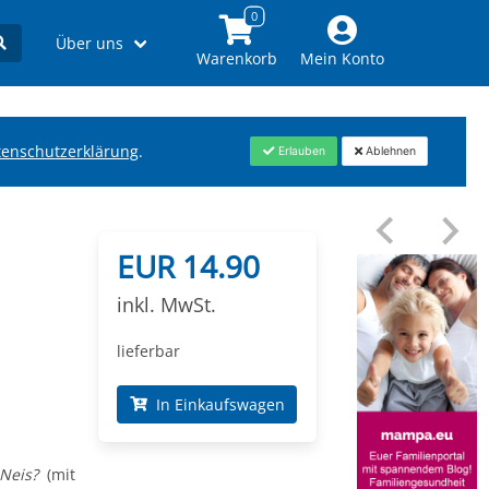
Über uns
Warenkorb
Mein Konto
tenschutzerklärung
.
Erlauben
Ablehnen
EUR 14.90
inkl. MwSt.
lieferbar
In Einkaufswagen
Neis?
(mit