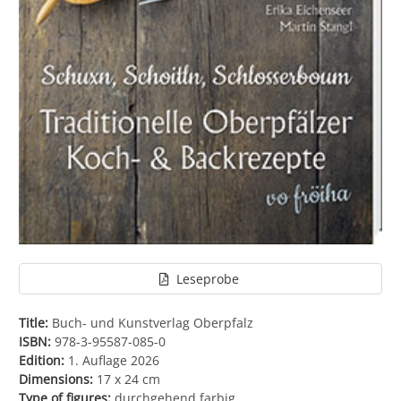
Leseprobe
Title:
Buch- und Kunstverlag Oberpfalz
ISBN:
978-3-95587-085-0
Edition:
1. Auflage 2026
Dimensions:
17 x 24 cm
Type of figures:
durchgehend farbig