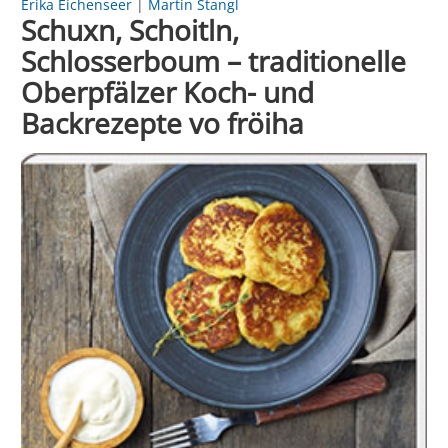
Erika Eichenseer
|
Martin Stangl
Schuxn, Schoitln,
Schlosserboum – traditionelle
Oberpfälzer Koch- und
Backrezepte vo fröiha