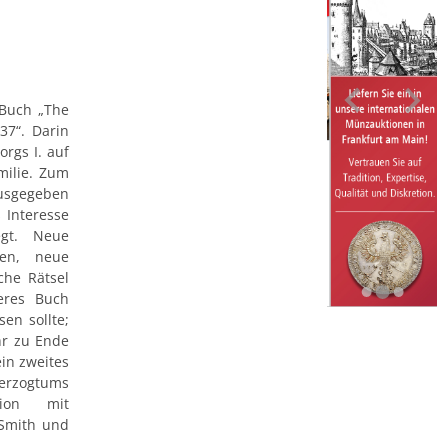
 Buch „The
37“. Darin
orgs I. auf
milie. Zum
ausgegeben
 Interesse
egt. Neue
en, neue
che Rätsel
eres Buch
en sollte;
hr zu Ende
in zweites
rzogtums
nion mit
 Smith und