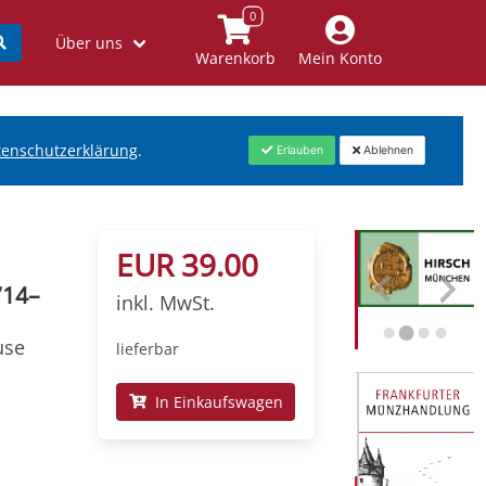
Über uns
Warenkorb
Mein Konto
tenschutzerklärung
.
Erlauben
Ablehnen
EUR 39.00
714–
inkl. MwSt.
use
lieferbar
In Einkaufswagen