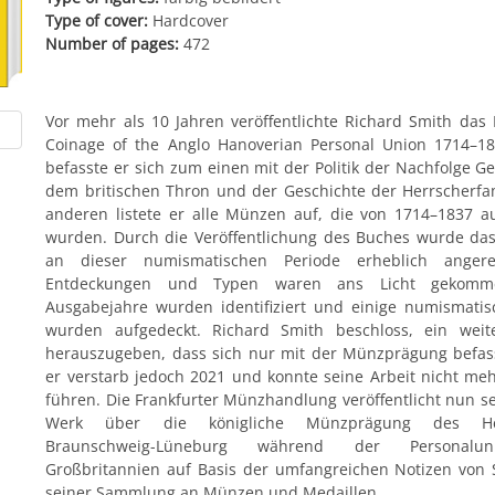
Type of cover:
Hardcover
Number of pages:
472
Vor mehr als 10 Jahren veröffentlichte Richard Smith das
Coinage of the Anglo Hanoverian Personal Union 1714–18
befasste er sich zum einen mit der Politik der Nachfolge Ge
dem britischen Thron und der Geschichte der Herrscherfa
anderen listete er alle Münzen auf, die von 1714–1837 
wurden. Durch die Veröffentlichung des Buches wurde das
an dieser numismatischen Periode erheblich anger
Entdeckungen und Typen waren ans Licht gekomm
Ausgabejahre wurden identifiziert und einige numismatis
wurden aufgedeckt. Richard Smith beschloss, ein weit
herauszugeben, dass sich nur mit der Münzprägung befass
er verstarb jedoch 2021 und konnte seine Arbeit nicht me
führen. Die Frankfurter Münzhandlung veröffentlicht nun se
Werk über die königliche Münzprägung des He
Braunschweig-Lüneburg während der Personalu
Großbritannien auf Basis der umfangreichen Notizen von
seiner Sammlung an Münzen und Medaillen.