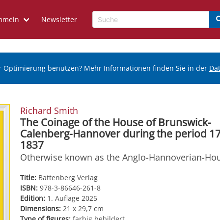
mmeln
Newsletter
r Optimierung benutzen? Mehr Informationen finden Sie in der
Da
Richard Smith
The Coinage of the House of Brunswick-
Calenberg-Hannover during the period 1
1837
Otherwise known as the Anglo-Hannoverian-Ho
Title:
Battenberg Verlag
ISBN:
978-3-86646-261-8
Edition:
1. Auflage 2025
Dimensions:
21 x 29,7 cm
Type of figures:
farbig bebildert