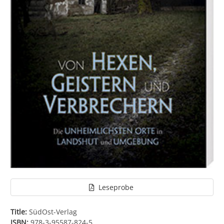
Leseprobe
Title:
SüdOst-Verlag
ISBN:
978-3-95587-824-5