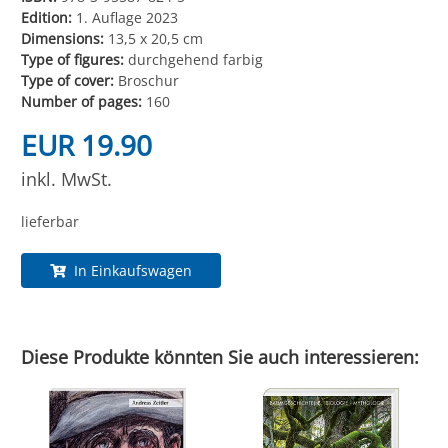
Edition:
1. Auflage 2023
Dimensions:
13,5 x 20,5 cm
Type of figures:
durchgehend farbig
Type of cover:
Broschur
Number of pages:
160
EUR 19.90
inkl. MwSt.
lieferbar
In Einkaufswagen
Diese Produkte könnten Sie auch interessieren: