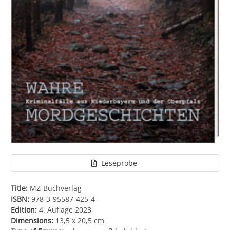
Leseprobe
Title:
MZ-Buchverlag
ISBN:
978-3-95587-425-4
Edition:
4. Auflage 2023
Dimensions:
13,5 x 20,5 cm