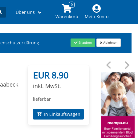
Über uns
Warenkorb
Mein Konto
tenschutzerklärung
.
Erlauben
Ablehnen
EUR 8.90
Naabeck
inkl. MwSt.
lieferbar
In Einkaufswagen