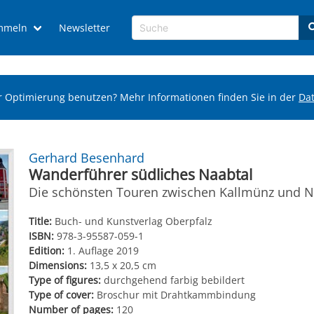
mmeln
Newsletter
r Optimierung benutzen? Mehr Informationen finden Sie in der
Da
Gerhard Besenhard
Wanderführer südliches Naabtal
Die schönsten Touren zwischen Kallmünz und 
Title:
Buch- und Kunstverlag Oberpfalz
ISBN:
978-3-95587-059-1
Edition:
1. Auflage 2019
Dimensions:
13,5 x 20,5 cm
Type of figures:
durchgehend farbig bebildert
Type of cover:
Broschur mit Drahtkammbindung
Number of pages:
120