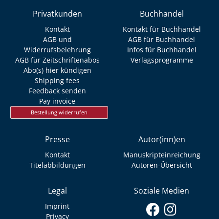
Privatkunden
Buchhandel
Kontakt
Kontakt für Buchhandel
AGB und
AGB für Buchhandel
Widerrufsbelehrung
Infos für Buchhandel
AGB für Zeitschriftenabos
Verlagsprogramme
Abo(s) hier kündigen
Shipping fees
Feedback senden
Pay invoice
Bestellung widerrufen
Presse
Autor(inn)en
Kontakt
Manuskripteinreichung
Titelabbildungen
Autoren-Übersicht
Legal
Soziale Medien
Imprint
Privacy