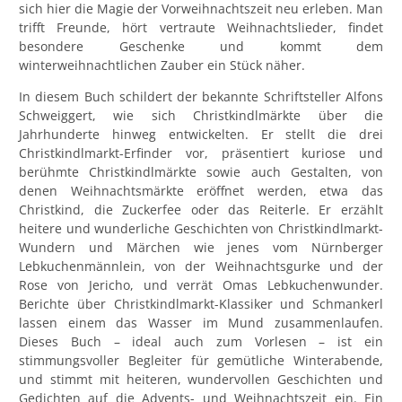
sich hier die Magie der Vorweihnachtszeit neu erleben. Man
trifft Freunde, hört vertraute Weihnachtslieder, findet
besondere Geschenke und kommt dem
winterweihnachtlichen Zauber ein Stück näher.
In diesem Buch schildert der bekannte Schriftsteller Alfons
Schweiggert, wie sich Christkindlmärkte über die
Jahrhunderte hinweg entwickelten. Er stellt die drei
Christkindlmarkt-Erfinder vor, präsentiert kuriose und
berühmte Christkindlmärkte sowie auch Gestalten, von
denen Weihnachtsmärkte eröffnet werden, etwa das
Christkind, die Zuckerfee oder das Reiterle. Er erzählt
heitere und wunderliche Geschichten von Christkindlmarkt-
Wundern und Märchen wie jenes vom Nürnberger
Lebkuchenmännlein, von der Weihnachtsgurke und der
Rose von Jericho, und verrät Omas Lebkuchenwunder.
Berichte über Christkindlmarkt-Klassiker und Schmankerl
lassen einem das Wasser im Mund zusammenlaufen.
Dieses Buch – ideal auch zum Vorlesen – ist ein
stimmungsvoller Begleiter für gemütliche Winterabende,
und stimmt mit heiteren, wundervollen Geschichten und
Gedichten auf die Advents- und Weihnachtszeit ein. Ein