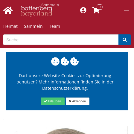
Heimat
Sammeln
Team
Darf unsere Website Cookies zur Optimierung
benutzen? Mehr Informationen finden Sie in der
Datenschutzerklärung
.
Erlauben
Ablehnen