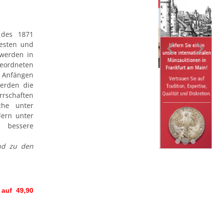
 des 1871
testen und
 werden in
geordneten
n Anfängen
erden die
rrschaften
che unter
dern unter
 bessere
nd zu den
 auf 49,90