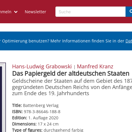
mmeln
Newsletter
r Optimierung benutzen? Mehr Informationen finden Sie in der
Da
Hans-Ludwig Grabowski
Manfred Kranz
|
Das Papiergeld der altdeutschen Staaten
Geldscheine der Staaten auf dem Gebiet des 18
gegründeten Deutschen Reichs von den Anfänge
zum Ende des 19. Jahrhunderts
Title:
Battenberg Verlag
ISBN:
978-3-86646-188-8
Edition:
1. Auflage 2020
Dimensions:
17 x 24 cm
Type of figures:
durchgehend farbig