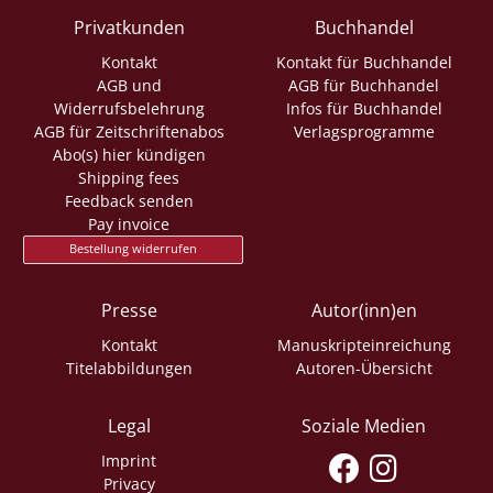
Privatkunden
Buchhandel
Kontakt
Kontakt für Buchhandel
AGB und
AGB für Buchhandel
Widerrufsbelehrung
Infos für Buchhandel
AGB für Zeitschriftenabos
Verlagsprogramme
Abo(s) hier kündigen
Shipping fees
Feedback senden
Pay invoice
Bestellung widerrufen
Presse
Autor(inn)en
Kontakt
Manuskripteinreichung
Titelabbildungen
Autoren-Übersicht
Legal
Soziale Medien
Imprint
Privacy