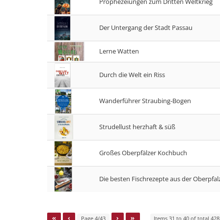
Prophezeiungen zum Dritten Weltkrieg
Der Untergang der Stadt Passau
Lerne Watten
Durch die Welt ein Riss
Wanderführer Straubing-Bogen
Strudellust herzhaft & süß
Großes Oberpfälzer Kochbuch
Die besten Fischrezepte aus der Oberpfal
Page 4/43
Items 31 to 40 of total 428