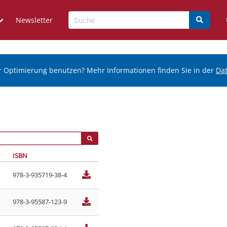
Newsletter
r Optimierung benutzen? Mehr Informationen finden Sie in der
Da
ISBN
978-3-935719-38-4
978-3-95587-123-9