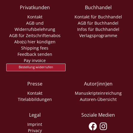
Privatkunden
Buchhandel
Kontakt
Kontakt für Buchhandel
AGB und
AGB für Buchhandel
Widerrufsbelehrung
Infos für Buchhandel
AGB für Zeitschriftenabos
Verlagsprogramme
Abo(s) hier kündigen
Shipping fees
Feedback senden
Pay invoice
Bestellung widerrufen
Presse
Autor(inn)en
Kontakt
Manuskripteinreichung
Titelabbildungen
Autoren-Übersicht
Legal
Soziale Medien
Imprint
Privacy