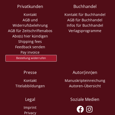
Privatkunden
Buchhandel
Kontakt
Kontakt für Buchhandel
AGB und
AGB für Buchhandel
Widerrufsbelehrung
Infos für Buchhandel
AGB für Zeitschriftenabos
Verlagsprogramme
Abo(s) hier kündigen
Shipping fees
Feedback senden
Pay invoice
Bestellung widerrufen
Presse
Autor(inn)en
Kontakt
Manuskripteinreichung
Titelabbildungen
Autoren-Übersicht
Legal
Soziale Medien
Imprint
Privacy