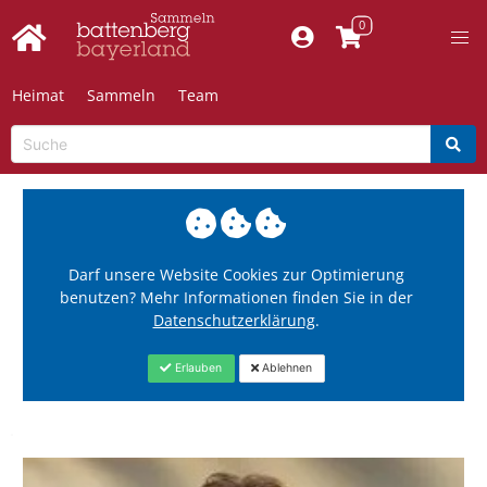
Heimat
Sammeln
Team
Darf unsere Website Cookies zur Optimierung
benutzen? Mehr Informationen finden Sie in der
Datenschutzerklärung
.
Erlauben
Ablehnen