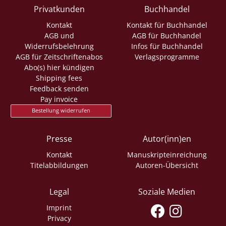
Privatkunden
Buchhandel
Kontakt
Kontakt für Buchhandel
AGB und
AGB für Buchhandel
Widerrufsbelehrung
Infos für Buchhandel
AGB für Zeitschriftenabos
Verlagsprogramme
Abo(s) hier kündigen
Shipping fees
Feedback senden
Pay invoice
Bestellung widerrufen
Presse
Autor(inn)en
Kontakt
Manuskripteinreichung
Titelabbildungen
Autoren-Übersicht
Legal
Soziale Medien
Imprint
Privacy