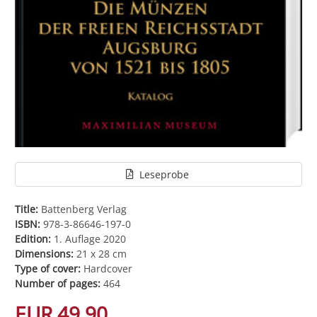
Leseprobe
Title:
Battenberg Verlag
ISBN:
978-3-86646-197-0
Edition:
1. Auflage 2020
Dimensions:
21 x 28 cm
Type of cover:
Hardcover
Number of pages:
464
EUR 49.90