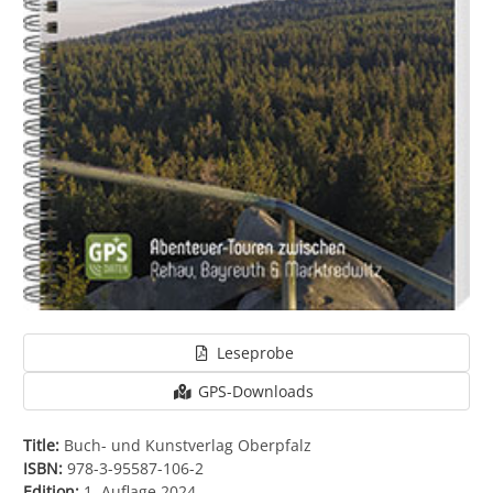
Leseprobe
GPS-Downloads
Title:
Buch- und Kunstverlag Oberpfalz
ISBN:
978-3-95587-106-2
Edition:
1. Auflage 2024