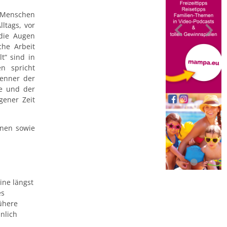
, Menschen
ltags, vor
 die Augen
che Arbeit
t“ sind in
n spricht
Kenner der
te und der
gener Zeit
onen sowie
ine längst
es
rühere
nlich