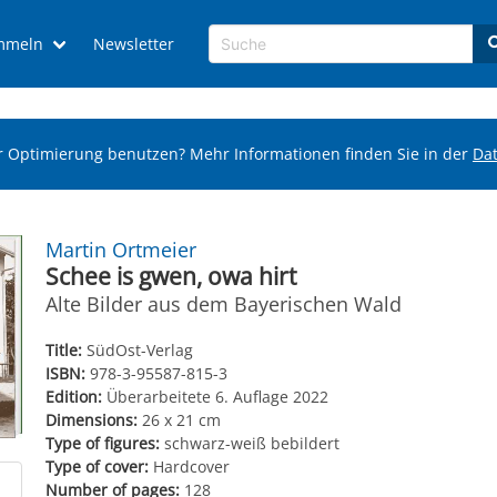
mmeln
Newsletter
r Optimierung benutzen? Mehr Informationen finden Sie in der
Da
Martin Ortmeier
Schee is gwen, owa hirt
Alte Bilder aus dem Bayerischen Wald
Title:
SüdOst-Verlag
ISBN:
978-3-95587-815-3
Edition:
Überarbeitete 6. Auflage 2022
Dimensions:
26 x 21 cm
Type of figures:
schwarz-weiß bebildert
Type of cover:
Hardcover
Number of pages:
128