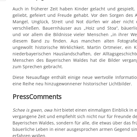
Auch in früherer Zeit haben Kinder gelacht und gespielt
geliebt, gefeiert und Freude gehabt. Vor den Sorgen des Al
Mangel, Unglück, Streit und Not dürfen wir aber nicht
verschließen. Bauernhäuser aus „Hoiz und Stoa“, bäuerli
und vor allem die Bildnisse vieler Menschen „in ihrer Wel
diesem Band zu finden. Aus manchen alten Fotografie
ungewollt historische Wirklichkeit. Martin Ortmeier, ein 
niederbayerischen Hauslandschaften, der Alltagsgeschich
Menschen des Bayerischen Waldes hat die Bilder vergan
zum Sprechen gebracht.
Diese Neuauflage enthält einige neue wertvolle Informati
eine Reihe neu hinzugewonnener historischer Lichtbilder.
PressComments
Schee is gwen, owa hirt
bietet einen einmaligen Einblick in e
vergangene Zeit und empfiehlt sich nicht nur für Freunde d
Bayerischen Waldes, sondern für alle, die etwas über das f
bäuerliche Leben in einer ausgesprochen armen Gegend sin
erfahren wollen.