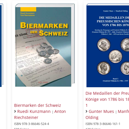
Die Medaillen der Pre
Könige von 1786 bis 1
Biermarken der Schweiz
1
Ruedi Kunzmann
Anton
Gunter Mues
Manf
|
|
Riechsteiner
Olding
ISBN 978-3-86646-524-4
ISBN 978-3-86646-161-1