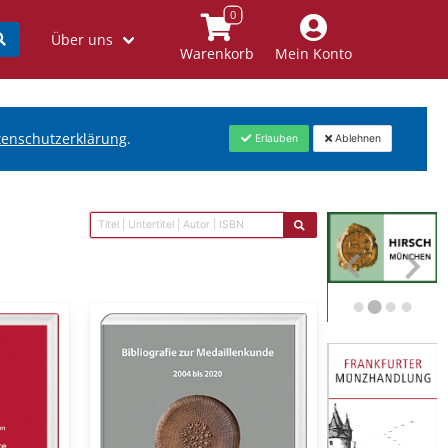
Über uns
Warenkorb
Mein Konto
tenschutzerklärung
.
Erlauben
Ablehnen