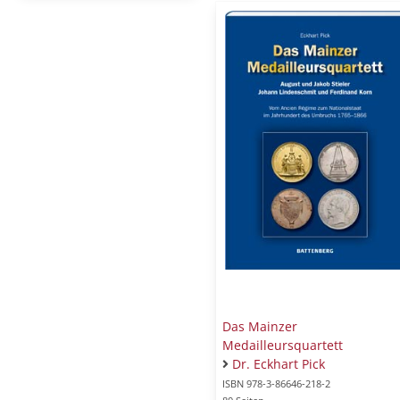
Das Mainzer
Medailleursquartett
Dr. Eckhart Pick
ISBN 978-3-86646-218-2