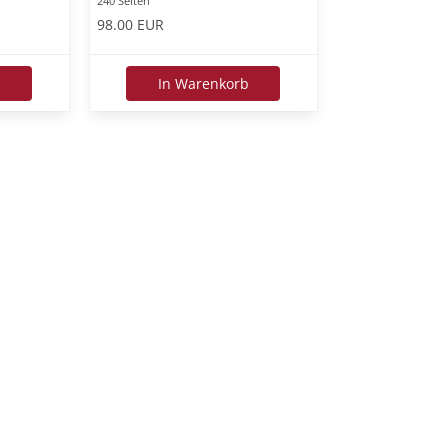
240 Seiten
98.00 EUR
b
In Warenkorb