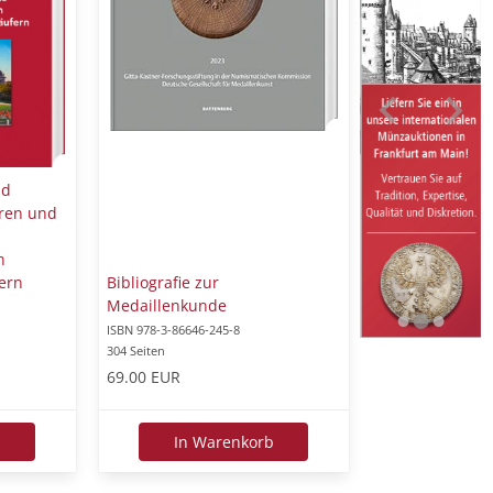
nd
oren und
n
Bibliografie zur
ern
Medaillenkunde
ISBN 978-3-86646-245-8
304 Seiten
69.00 EUR
In Warenkorb
b