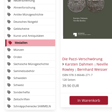
Neuerscheinung
Ahnenforschung
Antike Münzgeschichte
Deutsches Notgeld
Geldscheine
Kunst und Antiquitäten
Medaillen
Münzen
Orden
Die Pazzi-Verschwörung
Karsten Dahmen
Neville
Sächsische Münzgeschichte
|
Rowley
Bernhard Weisser
|
Sammelzubehör
ISBN 978-3-86646-271-7
Schweden
128 Seiten
Schweiz
39.90 EUR
Sonderhefte
Zeitschriften
In Warenkorb
Schnäppchenecke SAMMELN