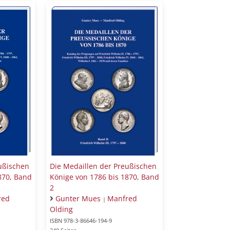
ußischen
Die Medaillen der Preußischen
870, Band
Könige von 1786 bis 1870, Band
2
red
Gunter Mues
Manfred
|
Olding
ISBN 978-3-86646-194-9