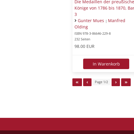
Die Medaillen der preußisch
Könige von 1786 bis 1870, Ba
3
Gunter Mues
Manfred
|
Olding
ISBN 978-3-86646-229-8
232 Seiten
98.00 EUR
In Warenkorb
Page 1/2