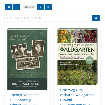
Page 3/29
Dein Weg zum
„Ziehen, wenn der
essbaren Waldgarten.
Funke springt“:
Gesund
Erinnerungen des
selbstversorgt durchs