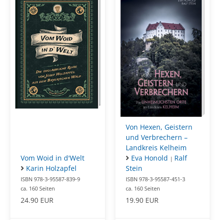
Von Hexen, Geistern
und Verbrechern –
Landkreis Kelheim
Vom Woid in d'Welt
Eva Honold
Ralf
|
Karin Holzapfel
Stein
ISBN 978-3-95587-839-9
ISBN 978-3-95587-451-3
ca. 160 Seiten
ca. 160 Seiten
24.90 EUR
19.90 EUR