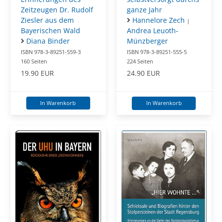
Zeitzeugen Dr. Rudolf
ganze Jahr
Ziesler aus dem
Hannelore Zech
|
Bayerischen Wald
Andrea Leuoth-
Diana Binder
Münzberger
ISBN 978-3-89251-559-3
ISBN 978-3-89251-555-5
160 Seiten
224 Seiten
19.90 EUR
24.90 EUR
In Warenkorb
In Warenkorb