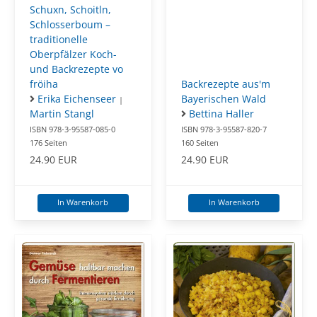
Schuxn, Schoitln,
Schlosserboum –
traditionelle
Oberpfälzer Koch-
und Backrezepte vo
fröiha
Backrezepte aus'm
Erika Eichenseer
Bayerischen Wald
|
Martin Stangl
Bettina Haller
ISBN 978-3-95587-085-0
ISBN 978-3-95587-820-7
176 Seiten
160 Seiten
24.90 EUR
24.90 EUR
In Warenkorb
In Warenkorb