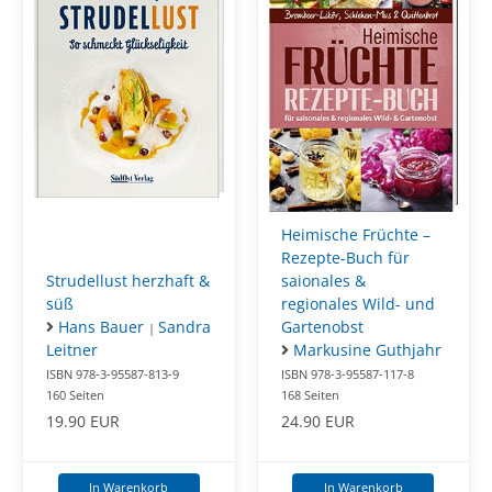
Heimische Früchte –
Rezepte-Buch für
Strudellust herzhaft &
saionales &
süß
regionales Wild- und
Hans Bauer
Sandra
Gartenobst
|
Leitner
Markusine Guthjahr
ISBN 978-3-95587-813-9
ISBN 978-3-95587-117-8
160 Seiten
168 Seiten
19.90 EUR
24.90 EUR
In Warenkorb
In Warenkorb